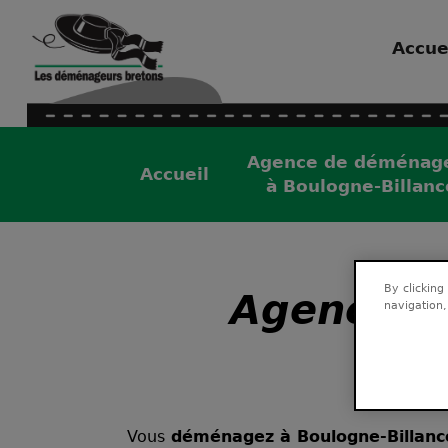
Accue
Agence de déménag
Accueil
à Boulogne-Billanc
By clicking
Agence d
navigation,
Vous
déménagez à Boulogne-Billanc