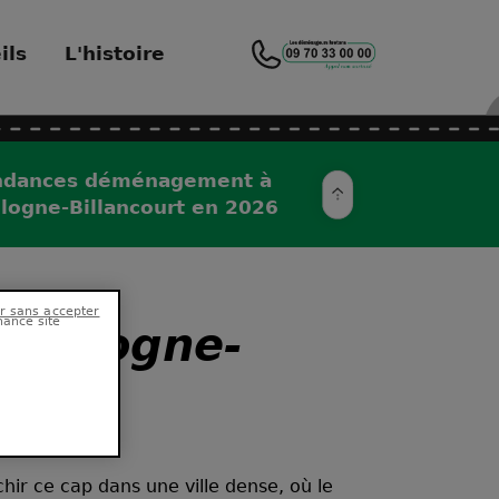
ils
L'histoire
ndances déménagement à
logne-Billancourt en 2026
hance site
Boulogne-
ir ce cap dans une ville dense, où le