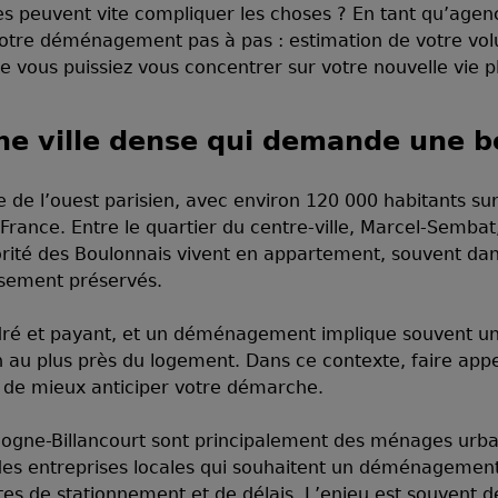
es peuvent vite compliquer les choses ? En tant qu’age
otre déménagement pas à pas : estimation de votre volu
 vous puissiez vous concentrer sur votre nouvelle vie plu
ne ville dense qui demande une b
e de l’ouest parisien, avec environ 120 000 habitants sur
rance. Entre le quartier du centre-ville, Marcel-Sembat
ajorité des Boulonnais vivent en appartement, souvent da
sement préservés.
adré et payant, et un déménagement implique souvent 
n au plus près du logement. Dans ce contexte, faire a
 de mieux anticiper votre démarche.
logne-Billancourt sont principalement des ménages urbai
des entreprises locales qui souhaitent un déménagement
ntes de stationnement et de délais. L’enjeu est souvent 