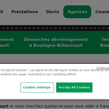
il
Prestations
Devis
Agences
Conse
ement
Démarches déménagement
Te
ourt
à Boulogne-Billancourt
Bou
 “Accept All Cookies”, you agree to the storing of cookies on your device to en
e déménagement à 
 analyze site usage, and assist in our marketing efforts.
Billancourt
Cookies Settings
Accept All Cookies
ourt
et vous cherchez quelqu’un pour vous aider à franch