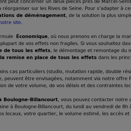
nt peut concerner un deux-pièces près de Marcel-Semba
réorganiser sur les Rives de Seine. Pour s’adapter à c
ations de déménagement
, de la solution la plus sim
notre site
.
formule
Économique
, où nous prenons en charge la manu
plupart de vos effets non fragiles. Si vous souhaitez d
 de tous les effets
, le démontage et remontage du mo
la remise en place de tous les effets
dans les princ
ns cas particuliers (studio, mutation rapide, double rés
te, peuvent être envisagées, notamment via notre offre P
ion de votre volume, de vos délais et des contraintes lo
Boulogne-Billancourt
, vous pouvez contacter notre
ine à Boulogne-Billancourt, du lundi au vendredi de 8h
os locaux, votre quartier, le volume estimé, les accès et 