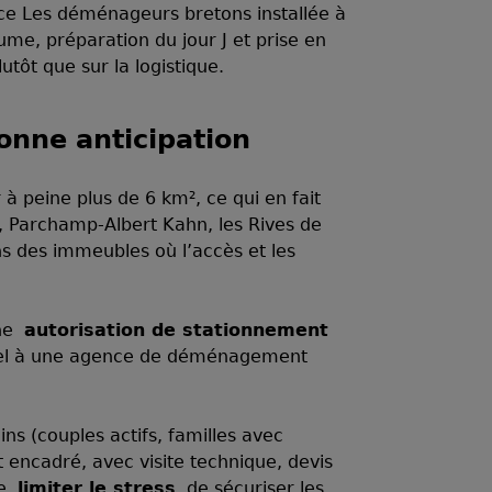
nce Les déménageurs bretons installée à
me, préparation du jour J et prise en
tôt que sur la logistique.
onne anticipation
 à peine plus de 6 km², ce qui en fait
, Parchamp-Albert Kahn, les Rives de
ns des immeubles où l’accès et les
une
autorisation de stationnement
ppel à une agence de déménagement
ns (couples actifs, familles avec
 encadré, avec visite technique, devis
de
limiter le stress
, de sécuriser les